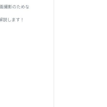
。
画撮影のためな
解説します！