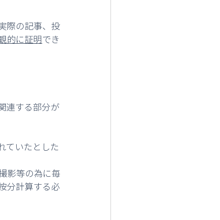
実際の記事、投
観的に証明
でき
関連する部分が
れていたとした
、撮影等の為に毎
按分計算する必