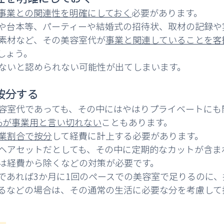
事業との関連性を明確にしておく
必要があります。
や台本等、パーティーや結婚式の招待状、取材の記録や
素材など、その美容室代が
事業と関連していることを客
しょう。
ないと認められない可能性が出てしまいます。
按分する
容室代であっても、その中にはやはりプライベートにも
0％が事業用と言い切れない
こともあります。
業割合で按分
して経費に計上する必要があります。
ヘアセットだとしても、その中に定期的なカットが含ま
は経費から除くなどの対策が必要です。
であれば3か月に1回のペースでの美容室で足りるのに
るなどの場合は、その通常の生活に必要な分を考慮して