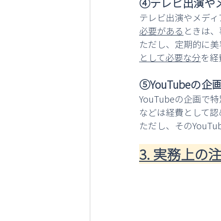
④テレビ出演や
テレビ出演やメディ
必要がある
ときは、
ただし、定期的に美
として必要な分
を経
⑤YouTube
YouTubeの企
などは経費として認
ただし、そのYouT
3. 実務上の