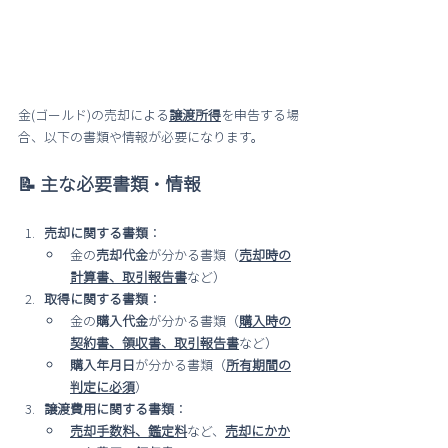
金(ゴールド)の売却による
譲渡所得
を申告する場
合、以下の書類や情報が必要になります。
📝 主な必要書類・情報
売却に関する書類
：
金の
売却代金
が分かる書類（
売却時の
計算書、取引報告書
など）
取得に関する書類
：
金の
購入代金
が分かる書類（
購入時の
契約書、領収書、取引報告書
など）
購入年月日
が分かる書類（
所有期間の
判定に必須
）
譲渡費用に関する書類
：
売却手数料、鑑定料
など、
売却にかか