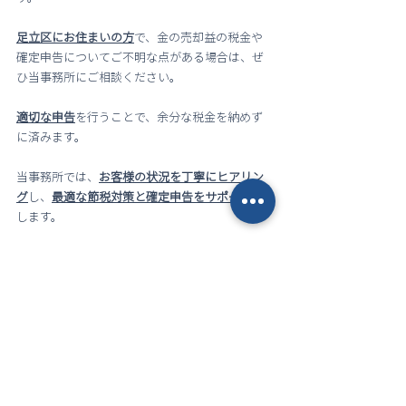
足立区にお住まいの方
で、金の売却益の税金や
確定申告についてご不明な点がある場合は、ぜ
ひ当事務所にご相談ください。
適切な申告
を行うことで、余分な税金を納めず
に済みます。
当事務所では、
お客様の状況を丁寧にヒアリン
グ
し、
最適な節税対策と確定申告をサポート
致
します。
無料相談はこちら
ご相談の方は、以下よりお問い合わせくださ
い。
初回は、
相談無料
となります。