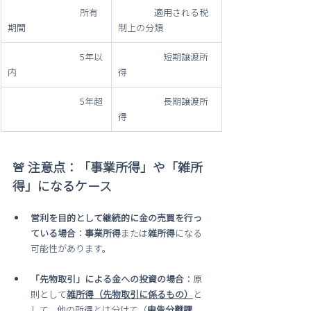
　　　　　　　　所有
　　　　適用される税
期間
制上の分類
　　　　　　　　5年以
　　　　　短期譲渡所
内
得
　　　　　　　　5年超
　　　　　長期譲渡所
得
🚨 注意点：「事業所得」や「雑所
得」になるケース
営利を目的として継続的に金の売買を行っ
ている場合
：
事業所得
または
雑所得
になる
可能性があります。
「先物取引」による金への投資の場合
：原
則として
雑所得（先物取引に係るもの）
と
して、他の所得とは分けて（
申告分離課