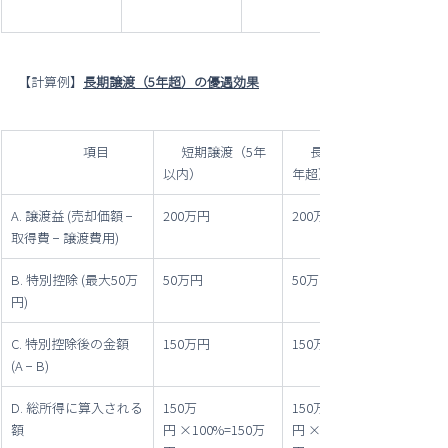
【計算例】
長期譲渡（5年超）の優遇効果
                        項目
      短期譲渡（5年
      長期譲渡（5
以内）   
年超）
A. 譲渡益 (売却価額 − 
200万円
200万円
取得費 − 譲渡費用)
B. 特別控除 (最大50万
50万円
50万円
円)
C. 特別控除後の金額 
150万円
150万円
(A − B)
D. 総所得に算入される
150万
150万
額
円 ×100%=150万
円 ×50%=75万