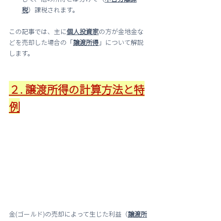
税
）課税されます。
この記事では、主に
個人投資家
の方が金地金な
どを売却した場合の「
譲渡所得
」について解説
します。
２. 譲渡所得の計算方法と特
例
金(ゴールド)の売却によって生じた利益（
譲渡所