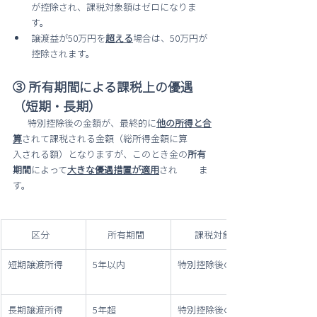
が控除され、課税対象額はゼロになりま
す。
譲渡益が50万円を
超える
場合は、50万円が
控除されます。
③ 所有期間による課税上の優遇
（短期・長期）
       特別控除後の金額が、最終的に
他の所得と合
算
されて課税される金額（総所得金額に算         
入される額）となりますが、このとき金の
所有
期間
によって
大きな優遇措置が適用
され          ま
す。
           区分   
       所有期間
        課税対象額の計算
短期譲渡所得
5年以内
特別控除後の金額 ×100%
長期譲渡所得
5年超
特別控除後の金額 × 50%