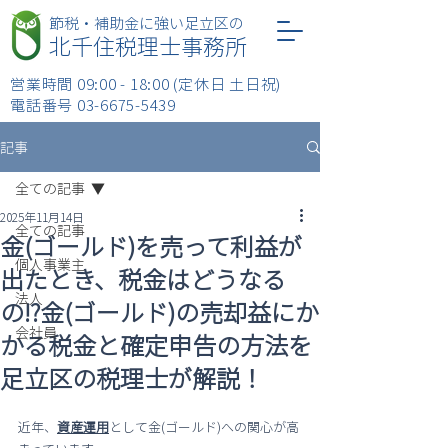
​節税・補助金に強い足立区の
北千住税理士事務所
営業時間 09:00 - 18:00 (定休日 土日祝)
​電話番号
03-6675-5439
記事
全ての記事
2025年11月14日
全ての記事
金(ゴールド)を売って利益が
個人事業主
出たとき、税金はどうなる
法人
の⁉金(ゴールド)の売却益にか
会社員
かる税金と確定申告の方法を
足立区の税理士が解説！
近年、
資産運用
として金(ゴールド)への関心が高