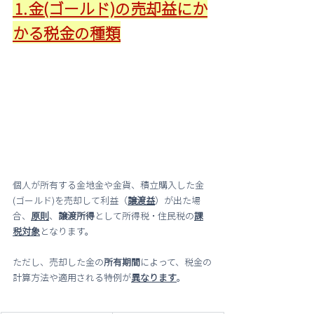
⒈金(ゴールド)の売却益にか
かる税金の種類
個人が所有する金地金や金貨、積立購入した金
(ゴールド)を売却して利益（
譲渡益
）が出た場
合、
原則
、
譲渡所得
として所得税・住民税の
課
税対象
となります。
ただし、売却した金の
所有期間
によって、税金の
計算方法や適用される特例が
異なります
。