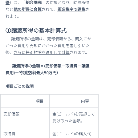
得
）は、「
総合課税
」の対象となり、給与所得
など
他の所得と合算
されて、
累進税率で課税
さ
れます。
①譲渡所得の基本計算式
      譲渡所得の金額は、売却価額から、購入にか
かった費用や売却にかかった費用を差し引いた
後、
さらに特別控除を適用して計算
されます。
 譲渡所得の金額 = (売却価額－取得費－譲渡
費用)－特別控除(最大50万円）
項目ごとの説明
                                   項目
                               内容    
売却価額
金(ゴールド)を売却して
受け取った金額。
取得費
金(ゴールド)の購入代