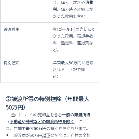
金。購入手数料や
消費
税
、購入時や運搬にか
かった費用も含む。
譲渡費用
金(ゴールド)の売却にか
かった費用。売却手数
料、鑑定料、運搬費な
ど。
特別控除
年間最大50万円が控除
される（下記で詳
述）。
②譲渡所得の特別控除（年間最大
50万円）
      金(ゴールド)の売却益を含む
一般の譲渡所得
（
不動産や株式などの譲渡所得を除く
）に           
は、
年間で最大50万円
の特別控除があります。
譲渡益が50万円
以下
の場合は、利益の全額