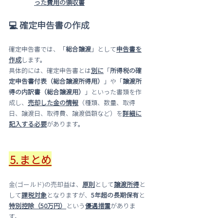
った費用の領収書
💻 確定申告書の作成
確定申告書では、「
総合譲渡
」として
申告書を
作成
します。
具体的には、確定申告書とは
別に
「
所得税の確
定申告書付表（総合譲渡所得用）
」や「
譲渡所
得の内訳書（総合譲渡用）
」といった書類を作
成し、
売却した金の情報
（種類、数量、取得
日、譲渡日、取得費、譲渡価額など）を
詳細に
記入する必要
があります。
⒌まとめ
金(ゴールド)の売却益は、
原則
として
譲渡所得
と
して
課税対象
となりますが、
5年超の長期保有
と
特別控除（50万円）
という
優遇措置
がありま
す。