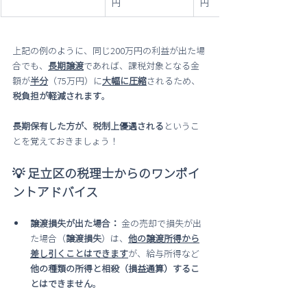
円
円
上記の例のように、同じ200万円の利益が出た場
合でも、
長期譲渡
であれば、課税対象となる金
額が
半分
（75万円）に
大幅に圧縮
されるため、
税負担が軽減されます
。
長期保有した方が、税制上優遇される
というこ
とを覚えておきましょう！
💡 足立区の税理士からのワンポイ
ントアドバイス
譲渡損失が出た場合：
 金の売却で損失が出
た場合（
譲渡損失
）は、
他の譲渡所得から
差し引くことはできます
が、給与所得など
他の種類の所得と相殺（損益通算）するこ
とはできません
。