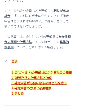
まっています。
いざ、金地金や金貨などを売却して
利益が出た
場合
、「この利益に税金はかかるの？」「確定
申告はどうすればいいの？」と疑問に思う方も
多いのではないでしょうか。
この記事では、
金(ゴールド)の
売却益にかかる税
金の種類や計算方法
、そして確定申告の
具体的
な手順
について、分かりやすく解説します。
目次
⒈金(ゴールド)の売却益にかかる税金の種類
⒉
譲渡所得の計算方法と特例
⒊確定申告が必要になるのはどんな時？
⒋確定申告の方法と必要書類
⒌まとめ