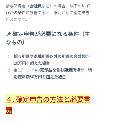
給与所得者（
会社員
など）の場合、以下の
いず
れかの条件
に該当すると、原則として確定申告
が必要です。
📌 確定申告が必要になる条件（主
なもの）
給与所得や退職所得以外の所得の合計額
が
20万円
を
超えた場合
金(ゴールド)の
売却益を含む譲渡所得
が、
特
別控除額50万円
を
超えた場合
４. 確定申告の方法と必要書
類