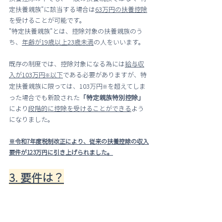
定扶養親族"に該当する場合は
63万円の扶養控除
を受けることが可能です。
"特定扶養親族"とは、控除対象の扶養親族のう
ち、
年齢が19歳以上23歳未満
の人をいいます。
既存の制度では、控除対象になる為には
給与収
入が103万円
以下
である必要がありますが、特
※
定扶養親族に限っては、103万円
を超えてしま
※
った場合でも新設された
「特定親族特別控除」
により
段階的に控除を受けることができる
よう
になりました。
※令和7年度税制改正により、従来の扶養控除の収入
要件が123万円に引き上げられました。
3. 要件は？