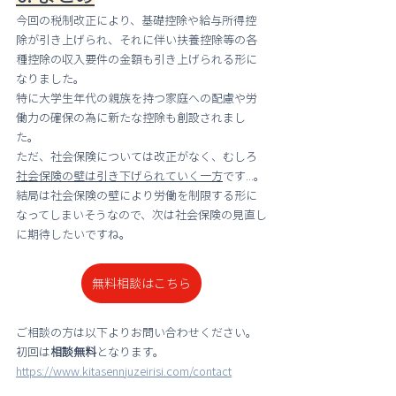
今回の税制改正により、基礎控除や給与所得控
除が引き上げられ、それに伴い扶養控除等の各
種控除の収入要件の金額も引き上げられる形に
なりました。
特に大学生年代の親族を持つ家庭への配慮や労
働力の確保の為に新たな控除も創設されまし
た。
ただ、社会保険については改正がなく、むしろ
社会保険の壁は引き下げられていく一方
です...。
結局は社会保険の壁により労働を制限する形に
なってしまいそうなので、次は社会保険の見直し
に期待したいですね。
無料相談はこちら
ご相談の方は以下よりお問い合わせください。
初回は
相談無料
となります。
https://www.kitasennjuzeirisi.com/contact