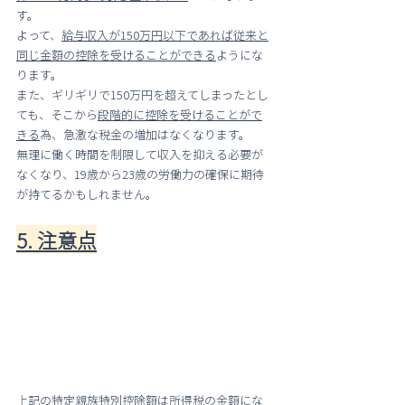
す。
よって、
給与収入が150万円以下であれば従来と
同じ金額の控除を受けることができる
ようにな
ります。
また、ギリギリで150万円を超えてしまったとし
ても、そこから
段階的に控除を受けることがで
きる
為、急激な税金の増加はなくなります。
無理に働く時間を制限して収入を抑える必要が
なくなり、19歳から23歳の労働力の確保に期待
が持てるかもしれません。
5. 注意点
上記の特定親族特別控除額は所得税の金額にな