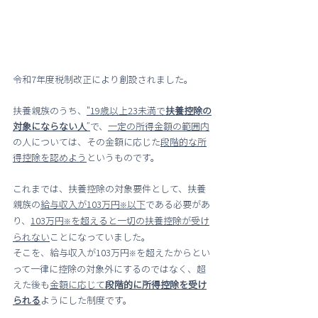
令和7年度税制改正により創設されました。
扶養親族のうち、
"19歳以上23未満で
扶養控除の
対象にならない人
”
で、
一定の所得金額の範囲内
の人については、その金額に応じた
段階的な所
得控除を認めよう
というものです。
これまでは、扶養控除の対象要件として、扶養
親族の
給与収入が103万円
以下
である必要があ
※
り、
103万円
を超えると一切の扶養控除が受け
※
られない
ことになっていました。
そこを、給与収入が103万円
を超えたからとい
※
って一律に控除の対象外にするのではなく、超
えた後も
金額に応じて
段階的に所得控除を受け
られる
ようにした制度です。