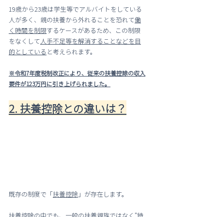
19歳から23歳は学生等でアルバイトをしている
人が多く、親の扶養から外れることを恐れて
働
く時間を制限
するケースがあるため、この制限
をなくして
人手不足等を解消することなどを目
的としている
と考えられます。
※令和7年度税制改正により、従来の扶養控除の収入
要件が123万円に引き上げられました。
2. 扶養控除との違いは？
既存の制度で「
扶養控除
」が存在します。
扶養控除の中でも、一般の扶養親族ではなく"特