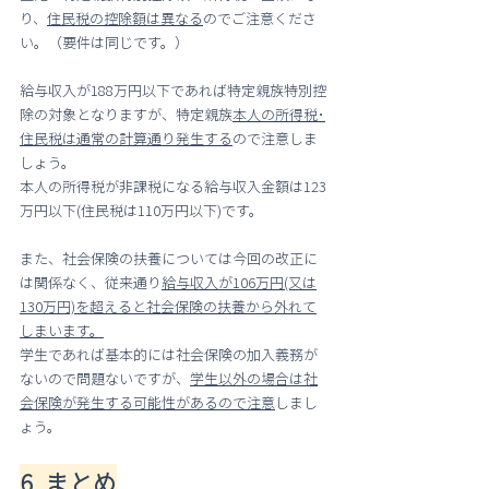
り、
住民税の控除額は異なる
のでご注意くださ
い。（要件は同じです。）
給与収入が188万円以下であれば特定親族特別控
除の対象となりますが、特定親族
本人の所得税･
住民税は通常の計算通り発生する
ので注意しま
しょう。
本人の所得税が非課税になる給与収入金額は123
万円以下(住民税は110万円以下)です。
また、社会保険の扶養については今回の改正に
は関係なく、従来通り
給与収入が106万円(又は
130万円)を超えると社会保険の扶養から外れて
しまいます。
学生であれば基本的には社会保険の加入義務が
ないので問題ないですが、
学生以外の場合は社
会保険が発生する可能性があるので注意
しまし
ょう。
6. まとめ