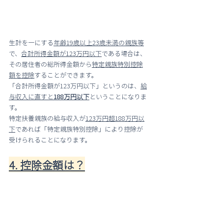
生計を一にする
年齢19歳以上23歳未満の親族等
で、
合計所得金額が123万円以下
である場合は、
その居住者の総所得金額から
特定親族特別控除
額を控除
することができます。
「合計所得金額が123万円以下」というのは、
給
与収入に直すと
188万円以下
ということになりま
す。
特定扶養親族の給与収入が
123万円超188万円以
下
であれば「特定親族特別控除」により控除が
受けられることになります。
4. 控除金額は？