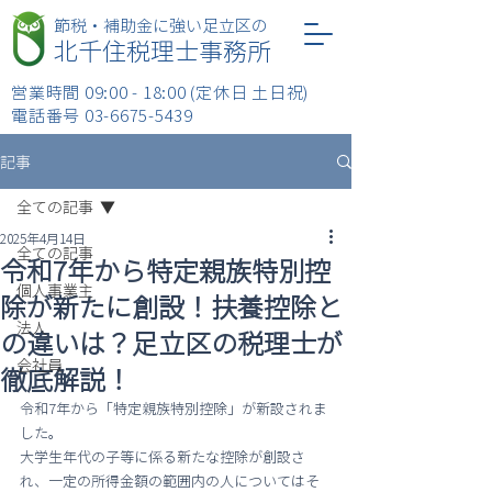
​節税・補助金に強い足立区の
北千住税理士事務所
営業時間 09:00 - 18:00 (定休日 土日祝)
​電話番号
03-6675-5439
記事
全ての記事
2025年4月14日
全ての記事
令和7年から特定親族特別控
個人事業主
除が新たに創設！扶養控除と
法人
の違いは？足立区の税理士が
会社員
徹底解説！
令和7年から「特定親族特別控除」が新設されま
した。
大学生年代の子等に係る新たな控除が創設さ
れ、一定の所得金額の範囲内の人についてはそ