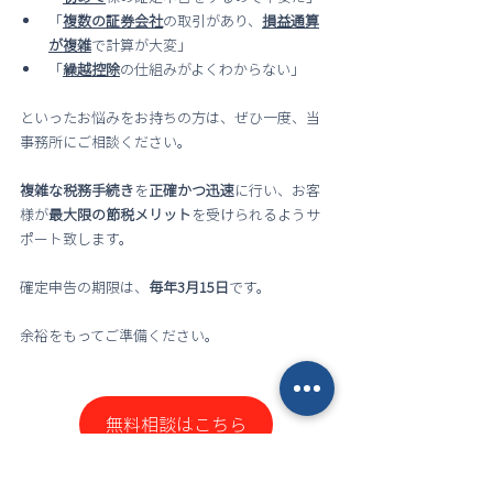
「
複数の証券会社
の取引があり、
損益通算
が複雑
で計算が大変」
「
繰越控除
の仕組みがよくわからない」
といったお悩みをお持ちの方は、ぜひ一度、当
事務所にご相談ください。
複雑な税務手続き
を
正確かつ迅速
に行い、お客
様が
最大限の節税メリット
を受けられるようサ
ポート致します。
確定申告の期限は、
毎年3月15日
です。
余裕をもってご準備ください。
無料相談はこちら
ご相談の方は、以下よりお問い合わせくださ