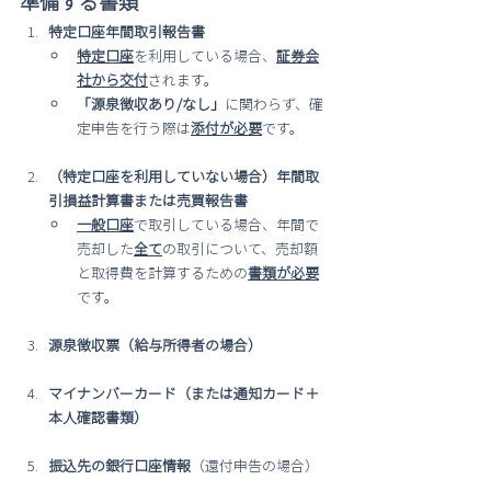
準備する書類
特定口座年間取引報告書
特定口座
を利用している場合、
証券会
社から交付
されます。
「源泉徴収あり/なし」
に関わらず、確
定申告を行う際は
添付が必要
です。
（特定口座を利用していない場合）年間取
引損益計算書または売買報告書
一般口座
で取引している場合、年間で
売却した
全て
の取引について、売却額
と取得費を計算するための
書類が必要
です。
源泉徴収票（給与所得者の場合）
マイナンバーカード（または通知カード＋
本人確認書類）
振込先の銀行口座情報
（還付申告の場合）