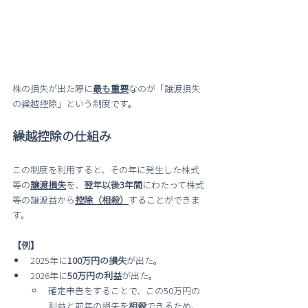
株の損失が出た際に
最も重要
なのが「譲渡損失
の繰越控除」という制度です。
繰越控除の仕組み
この制度を利用すると、その年に発生した株式
等の
譲渡損失
を、
翌年以後3年間
にわたって株式
等の譲渡益から
控除（相殺）
することができま
す。
【例】
2025年に
100万円の損失
が出た。
2026年に
50万円の利益
が出た。
確定申告をすることで、この50万円の
利益と前年の損失を
相殺
できるため、