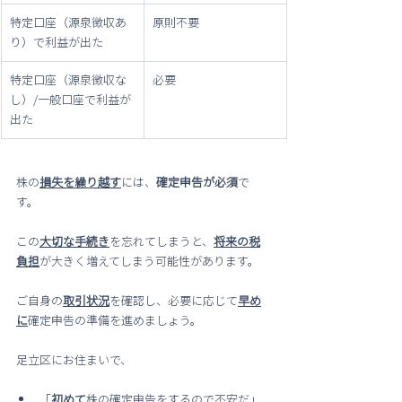
特定口座（源泉徴収あ
原則不要
り）で利益が出た
特定口座（源泉徴収な
必要
し）/一般口座で利益が
出た
株の
損失を繰り越す
には、
確定申告が必須
で
す。
この
大切な手続き
を忘れてしまうと、
将来の税
負担
が大きく増えてしまう可能性があります。
ご自身の
取引状況
を確認し、必要に応じて
早め
に
確定申告の準備を進めましょう。
足立区にお住まいで、
「
初めて
株の確定申告をするので不安だ」