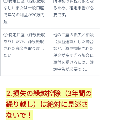
③ 特定口座（源泉徴収
所得税の課税対象とな
なし）または一般口座
るため、確定申告が必
で年間の利益が20万円
要です。
超
④ 特定口座（源泉徴収
他の口座の損失と相殺
あり）だが、源泉徴収
（損益通算）した場合
された税金を取り戻し
など、源泉徴収された
たい
税金が多すぎる場合に
還付を受けるには、確
定申告が必要です。
⒉損失の繰越控除（3年間の
繰り越し）は絶対に見逃さ
ないで！