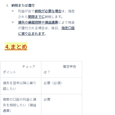
納税または還付
利益が出て
納税が必要な場合
は、指定
された
期限までに
納税します。
損失の繰越控除や損益通算
により税金
が還付される場合は、後日、
指定口座
に振り込まれます
。
⒋まとめ
                         チェック
                         確定申告
ポイント
は？
損失を翌年以降に繰り
必要（必須）
越したい
複数の口座の利益と損
必要
失を相殺したい（損益
通算）