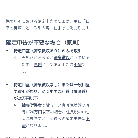
株の取引における確定申告の要否は、主に「口
座の種類」と「取引内容」によって決まります。
確定申告が不要な場合（原則）
特定口座（源泉徴収あり）のみで取引
売却益から税金が
源泉徴収
されている
ため、
原則
として確定申告は
不要
で
す。
特定口座（源泉徴収なし）または一般口座
で取引があり、かつ年間の利益（譲渡益）
が20万円以下
給与所得者
で給与・退職所得
以外
の所
得が
20万円以下
の場合、住民税の申告
は必要ですが、所得税の確定申告は
不
要
となります。