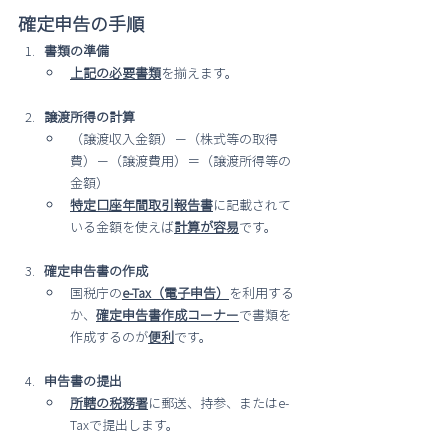
確定申告の手順
書類の準備
上記の必要書類
を揃えます。
譲渡所得の計算
（譲渡収入金額）－（株式等の取得
費）－（譲渡費用）＝（譲渡所得等の
金額）
特定口座年間取引報告書
に記載されて
いる金額を使えば
計算が容易
です。
確定申告書の作成
国税庁の
e-Tax（電子申告）
を利用する
か、
確定申告書作成コーナー
で書類を
作成するのが
便利
です。
申告書の提出
所轄の税務署
に郵送、持参、またはe-
Taxで提出します。