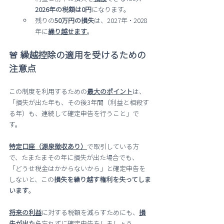
2026年の税額は0円
になります。
残りの
50万円の損失
は、2027年・2028
年に
繰り越せます
。
🚨 繰越控除の適用を受けるための
注意点
この制度を利用するための
最大のポイント
は、
「損失が出た年も、その後3年間（利益と相殺す
る年）も、連続して確定申告を行うこと」で
す。
特定口座（源泉徴収あり）
で取引している方
で、たまたまその年に損失が出た場合でも、
「どうせ税金はかからないから」と確定申告を
しないと、この
損失を繰り越す権利を失ってしま
います
。
将来の利益
に対する税額を減らすためにも、
損
失が出たら
忘れずに確定申告をしましょう。