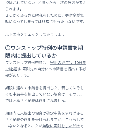
控除されていない...と思ったら、次の原因が考え
られます。
せっかくふるさと納税をしたのに、寄附金が無
駄になってしまっては非常にもったいないです。
以下の点をチェックしてみましょう。
①ワンストップ特例の申請書を期
限内に提出しているか
ワンストップ特例申請は、
寄附の翌年1月10日ま
で(必着)
に寄附先の自治体へ申請書を提出する必
要があります。
期限に遅れて申請書を提出した、若しくはそも
そも申請書を提出していない場合は、そのまま
ではふるさと納税は適用されません。
期限内に
未提出の場合は確定申告
をすればふる
さと納税の適用を受けられますが、これもして
いないとなると、ただ
無駄に寄附をしただけ
で