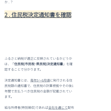
か...？
2 . 住民税決定通知書を確認
ふるさと納税が適正に反映されているかどうか
は、「
住民税(市民税･県民税)決定通知書
」を確
認することで分かります。
決定通知書とは、
毎年5～6月頃
に発行される住
民税額の通知書で、住民税の計算根拠やその後1
年間で支払うべき住民税の金額が記載されてい
ます。
給与所得者(特別徴収)であれば
会社を通じて
配布