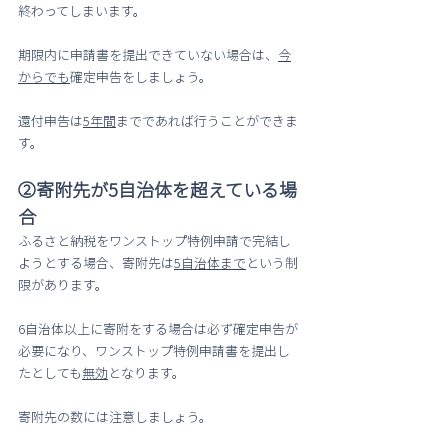
終わってしまいます。
期限内に申請書を提出できていない場合は、
今
からでも
確定申告をしましょう。
還付申告は
5年間
までであれば行うことができま
す。
②寄附先が5自治体を超えている場
合
ふるさと納税をワンストップ特例申請で完結し
ようとする場合、寄附先は
5自治体まで
という制
限があります。
6自治体以上に寄附をする場合は必ず確定申告が
必要になり、ワンストップ特例申請書を提出し
たとしても
無効
となります。
寄附先の数には注意しましょう。