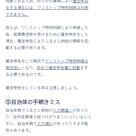
制度であるため、何らかの事情により
確定申告
をする場合には、ワンストップ特例制度は利用
できません。
例えば、ワンストップ特例制度により申請した
後、医療費控除を受けるために確定申告をした
場合、確定申告によりふるさと納税の情報を記
載する必要があります。
確定申告をした時点で
ワンストップ特例申請は
無効扱い
となり、
改めて確定申告書に記載
をす
る必要があるのです。
確定申告をしている年は注意しましょう。
⑤自治体の手続きミス
自治体側でふるさと納税の
入力間違い
があった
り、住所変更等で紐づけがうまくいっていないと
きに、自治体側で
入力漏れ
があったりする可能
性もあります。