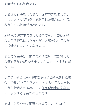
る
素晴らしい制度です。
ふるさと納税をした場合、確定申告を要しない
「
ワンストップ特例
」を利用した場合は、住民
税からのみ控除が行われます。
所得税の確定申告をした場合でも、一部は所得
税の所得控除になりますが、大部分は住民税か
ら控除されることになります。
そして住民税は、前年の所得に対して計算した
税額を
翌年の6月から支払いがスタート
する仕組
みです。
つまり、例えば令和6年にふるさと納税をした場
合、令和7年6月からスタートする住民税の支払
いから控除される為、この
住民税の金額を必ず
チェック
する必要があるのです。
では、どうやって確認すれば良いのでしょう