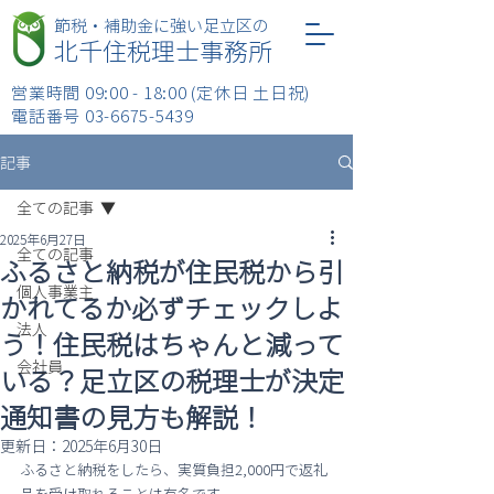
​節税・補助金に強い足立区の
北千住税理士事務所
営業時間 09:00 - 18:00 (定休日 土日祝)
​電話番号
03-6675-5439
記事
全ての記事
2025年6月27日
全ての記事
ふるさと納税が住民税から引
個人事業主
かれてるか必ずチェックしよ
法人
う！住民税はちゃんと減って
会社員
いる？足立区の税理士が決定
通知書の見方も解説！
更新日：
2025年6月30日
ふるさと納税をしたら、実質負担2,000円で返礼
品を受け取れることは有名です。