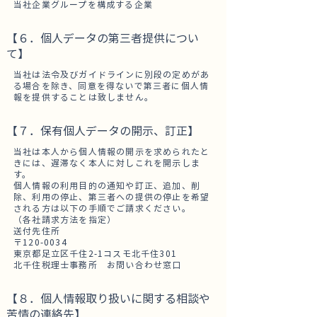
当社企業グループを構成する企業
【６．個人データの第三者提供につい
て】
当社は法令及びガイドラインに別段の定めがあ
る場合を除き、同意を得ないで第三者に個人情
報を提供することは致しません。
【７．保有個人データの開示、訂正】
当社は本人から個人情報の開示を求められたと
きには、遅滞なく本人に対しこれを開示しま
す。
個人情報の利用目的の通知や訂正、追加、削
除、利用の停止、第三者への提供の停止を希望
される方は以下の手順でご請求ください。
（各社請求方法を指定）
送付先住所
〒120-0034
東京都足立区千住2-1コスモ北千住301
北千住税理士事務所 お問い合わせ窓口
【８．個人情報取り扱いに関する相談や
苦情の連絡先】