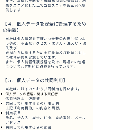
また、取得した閲覧・購買履歴等の情報は、結
果をスコア化した上で当該スコアを第三者へ提
供します
【４．個人データを安全に管理するため
の措置】
当社は個人情報を正確かつ最新の内容に保つよ
う努め、不正なアクセス・改ざん・漏えい・滅
失及び
毀損から保護するため全従業員及び役員に対し
て教育研修を実施しています。
また、個人情報保護規程を設け、現場での管理
についても定期的に点検を行っています。
【５．個人データの共同利用】
当社は、以下のとおり共同利用を行います。
個人データの管理に関する責任者
代表税理士 佐藤響
共同して利用する者の利用目的
上記「利用目的」の内容と同様。
利用項目
氏名、法人名、屋号、住所、電話番号、メール
アドレス
共同して利用する者の範囲