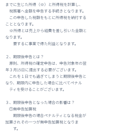
までに生じた所得（※）と所得税を計算し、
　税務署へ金額を申告する手続きとなります。
　この申告した税額をもとに所得税を納付する
こととなります。
　※所得とは売上から経費を差し引いた金額と
なります。
　　要するに事業で得た利益となります。
２、期限後申告とは？
　原則、所得税の確定申告は、申告対象年の翌
年３月15日に提出する必要がございます。
　これを１日でも過ぎてしまうと期限後申告と
なり、期限内に申告した場合に比べてペナル　
　ティを受けることがございます。
３、期限後申告となった場合の影響は？
　①無申告加算税
　　期限後申告の場合ペナルティとなる税金が
加算されその一つが無申告加算税となりま
　　す。