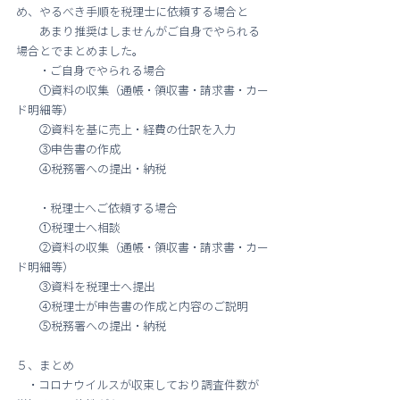
め、やるべき手順を税理士に依頼する場合と
　　あまり推奨はしませんがご自身でやられる
場合とでまとめました。
　　・ご自身でやられる場合
　　①資料の収集（通帳・領収書・請求書・カー
ド明細等）
　　②資料を基に売上・経費の仕訳を入力
　　③申告書の作成
　　④税務署への提出・納税
　　・税理士へご依頼する場合
　　①税理士へ相談
　　②資料の収集（通帳・領収書・請求書・カー
ド明細等）
　　③資料を税理士へ提出
　　④税理士が申告書の作成と内容のご説明
　　⑤税務署への提出・納税
５、まとめ
　・コロナウイルスが収束しており調査件数が