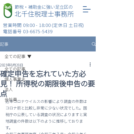
​節税・補助金に強い足立区の
北千住税理士事務所
営業時間 09:00 - 18:00 (定休日 土日祝)
​電話番号
03-6675-5439
記事
全ての記事
2023年8月28日
全ての記事
確定申告を忘れていた方必
個人事業主
見！ 所得税の期限後申告の要
法人
点
会社員
近年コロナウイルスの影響により調査の件数は
コロナ前と比較し非常に少ない状況でした。国
税庁の公表している調査の状況によりますと実
地調査の件数は以下のように推移しておりま
す。