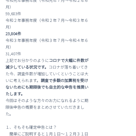
令和元年事務年度（令和元年７月～令和２年６
月）
59,683件
令和２年事務年度（令和２年７月～令和３年６
月）
23,804件
令和３年事務年度（令和３年７月～令和４年６
月）
31,407件
上記でお分かりのように
コロナで大幅に件数が
減少している状況です。
コロナが落ち着いてき
た今、調査件数が増加していくということは大
いに考えられます。
調査で多額の加算税を受け
ないためにも期限後でも自主的な申告を推奨い
たします。
今回はそのような方々のお力になれるように期
限後申告の概要をまとめさせていただきまし
た。
１、そもそも確定申告とは？
　簡単にご説明すると１月１日～１２月３１日