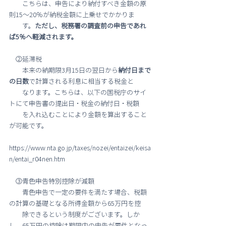
　　こちらは、申告により納付すべき金額の原
則15～20％が納税金額に上乗せでかかりま
　　す。
ただし、税務署の調査前の申告であれ
ば5％へ軽減されます。
　②延滞税
　　本来の納期限3月15日の翌日から
納付日まで
の日数
で計算される利息に相当する税金と
　　なります。こちらは、以下の国税庁のサイ
トにて申告書の提出日・税金の納付日・税額
　　を入れ込むことにより金額を算出すること
が可能です。
https://www.nta.go.jp/taxes/nozei/entaizei/keisa
n/entai_r04nen.htm
　③青色申告特別控除が減額
　　青色申告で一定の要件を満たす場合、税額
の計算の基礎となる所得金額から65万円を控
　　除できるという制度がございます。しか
し、65万円の控除は期限内の申告が要件となっ