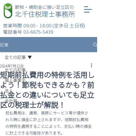
​節税・補助金に強い足立区の
北千住税理士事務所
営業時間 09:00 - 18:00 (定休日 土日祝)
​電話番号
03-6675-5439
記事
全ての記事
2024年7月12日
全ての記事
短期前払費用の特例を活用し
個人事業主
よう！節税もできるかも？前
法人
払金との違いについても足立
会社員
区の税理士が解説！
前払費用は、通常、実際にサービス等が提供さ
れた時に損金に計上されますが、短期前払費用
の特例を適用することによって、支払い時の損金
に計上できる可能性があります。