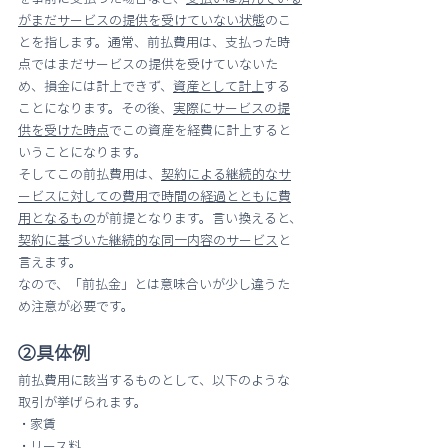
がまだサービスの提供を受けていない状態
のこ
とを指します。通常、前払費用は、支払った時
点ではまだサービスの提供を受けていないた
め、損金には計上できず、
資産として計上
する
ことになります。その後、
実際にサービスの提
供を受けた時点
でこの資産を経費に計上すると
いうことになります。
そしてこの前払費用は、
契約による継続的なサ
ービスに対しての費用で時間の経過とともに費
用となるもの
が前提となります。言い換えると、
契約に基づいた継続的な同一内容のサービス
と
言えます。
なので、「前払金」とは意味合いが少し違うた
め注意が必要です。
②具体例
前払費用に該当するものとして、以下のような
取引が挙げられます。
・家賃
・リース料