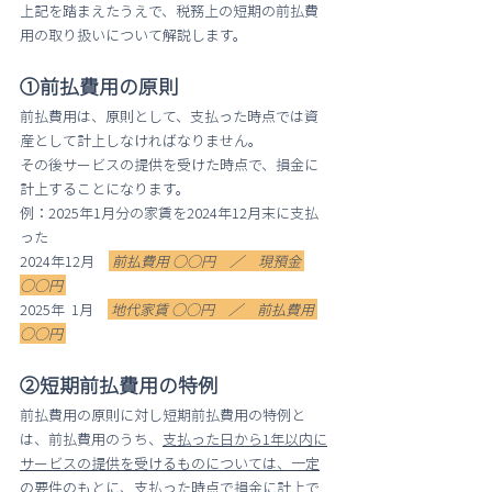
上記を踏まえたうえで、税務上の短期の前払費
用の取り扱いについて解説します。
①前払費用の原則
前払費用は、原則として、支払った時点では資
産として計上しなければなりません。
その後サービスの提供を受けた時点で、損金に
計上することになります。
例：2025年1月分の家賃を2024年12月末に支払
った
2024年12月　
 前払費用 ○○円　／　現預金 
○○円 
2025年  1月　
地代家賃 ○○円　／　前払費用 
○○円 
②短期前払費用の特例
前払費用の原則に対し短期前払費用の特例と
は、前払費用のうち、
支払った日から1年以内に
サービスの提供を受けるものについては、一定
の要件のもとに、支払った時点で損金に計上で