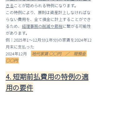
きる
ことが認められる特例になります。
この特例により、原則は資産計上しなければな
らない費用を、全て損金に計上することができ
るため、
経理事務の削減や節税
に繋がる可能性
があります。
例：2025年1～12月分(1年分)の家賃を2024年12
月末に支払った
2024年12月　
地代家賃 ○○円　／　現預金 
○○円 
4. 短期前払費用の特例の適
用の要件