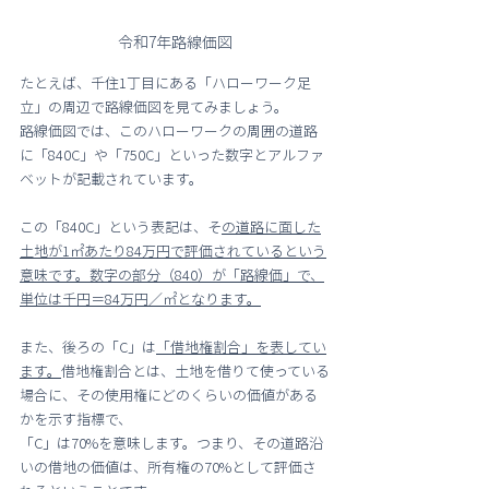
令和7年路線価図
たとえば、千住1丁目にある「ハローワーク足
立」の周辺で路線価図を見てみましょう。
路線価図では、このハローワークの周囲の道路
に「840C」や「750C」といった数字とアルファ
ベットが記載されています。
この「840C」という表記は、そ
の道路に面した
土地が1㎡あたり84万円で評価されているという
意味です。数字の部分（840）が「路線価」で、
単位は千円＝84万円／㎡となります。
また、後ろの「C」は
「借地権割合」を表してい
ます。
借地権割合とは、土地を借りて使っている
場合に、その使用権にどのくらいの価値がある
かを示す指標で、
「C」は70%を意味します。つまり、その道路沿
いの借地の価値は、所有権の70%として評価さ