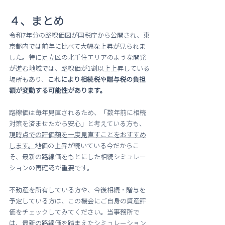
４、まとめ
令和7年分の路線価図が国税庁から公開され、東
京都内では前年に比べて大幅な上昇が見られま
した。特に足立区の北千住エリアのような開発
が進む地域では、路線価が1割以上上昇している
場所もあり、
これにより相続税や贈与税の負担
額が変動する可能性があります。
路線価は毎年見直されるため、「数年前に相続
対策を済ませたから安心」と考えている方も、
現時点での評価額を一度見直すことをおすすめ
します。
地価の上昇が続いている今だからこ
そ、最新の路線価をもとにした相続シミュレー
ションの再確認が重要です。
不動産を所有している方や、今後相続・贈与を
予定している方は、この機会にご自身の資産評
価をチェックしてみてください。当事務所で
は、最新の路線価を踏まえたシミュレーション