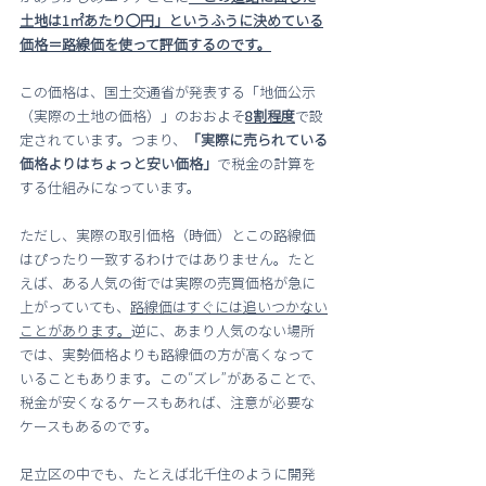
土地は1㎡あたり◯円」というふうに決めている
価格＝路線価を使って評価するのです。
この価格は、国土交通省が発表する「地価公示
（実際の土地の価格）」のおおよそ
8割程度
で設
定されています。つまり、
「実際に売られている
価格よりはちょっと安い価格」
で税金の計算を
する仕組みになっています。
ただし、実際の取引価格（時価）とこの路線価
はぴったり一致するわけではありません。たと
えば、ある人気の街では実際の売買価格が急に
上がっていても、
路線価はすぐには追いつかない
ことがあります。
逆に、あまり人気のない場所
では、実勢価格よりも路線価の方が高くなって
いることもあります。この“ズレ”があることで、
税金が安くなるケースもあれば、注意が必要な
ケースもあるのです。
足立区の中でも、たとえば北千住のように開発