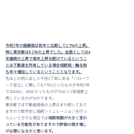
令和7年の路線価は前年と比較して2.7%の上昇。
特に東京都は8.1％の上昇でした。全国としては4
年連続の上昇で毎年上昇を続けているというこ
とは不動産を所有している場合相続税・贈与税
も年々増加しているということとなります。
先ほどの例に出した千住1丁目にある「ハローワ
ーク足立」に関しても770Cだったものが令和7年
では840C、690Cだったものが750Cと1割程度上
昇しているのが分かります。
東京都では不動産価格の上昇はまだ続いており
ますので数年前に相続シミュレーションを行っ
たという方でも現在では
相続税額が大きく変わ
っている可能性がありますので評価の焼き増し
が必要になるかと思います。